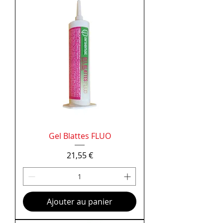
Gel Blattes FLUO
Prix
21,55 €
Ajouter au panier