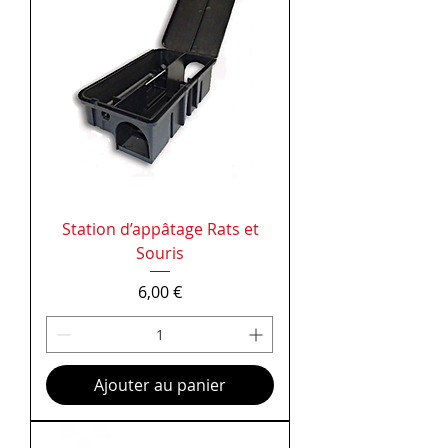
Station d’appâtage Rats et
Souris
Prix
6,00 €
Ajouter au panier