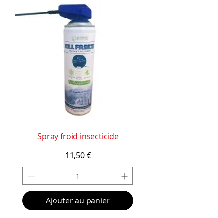
Spray froid insecticide
Prix
11,50 €
Ajouter au panier