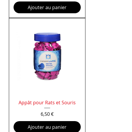
Ajouter au panier
Appât pour Rats et Souris
Prix
6,50 €
Ajouter au panier