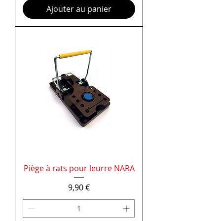
Ajouter au panier
Piège à rats pour leurre NARA
Prix
9,90 €