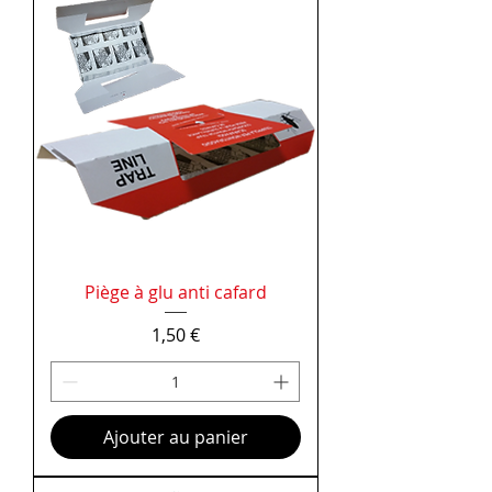
Piège à glu anti cafard
Prix
1,50 €
Ajouter au panier