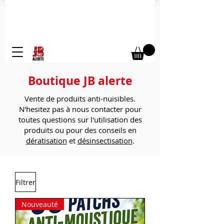
Secteur Gironde - 16 - 47 - 40 :
07 69 29 51 78
Secteur Dordogne :
07 72 11 79 85
Secteur Charente-Maritime :
06 81 48 33 29
Boutique JB alerte
Vente de produits anti-nuisibles.
N'hesitez pas à nous contacter pour
toutes questions sur l'utilisation des
produits ou pour des conseils en
dératisation
et
désinsectisation
.
Filtrer
Nouveauté