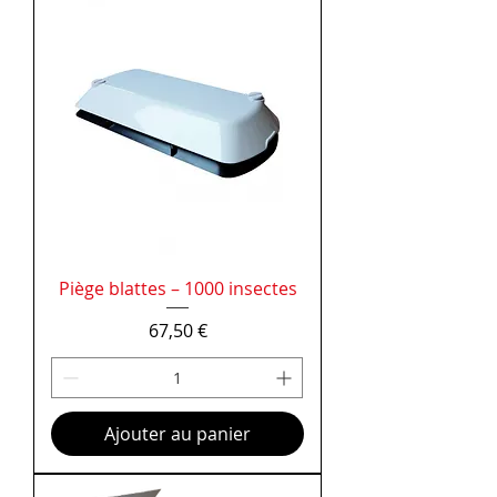
Piège blattes – 1000 insectes
Prix
67,50 €
Ajouter au panier