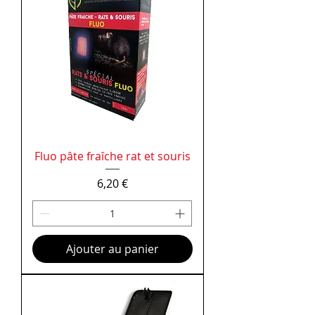
Fluo pâte fraîche rat et souris
Prix
6,20 €
Ajouter au panier