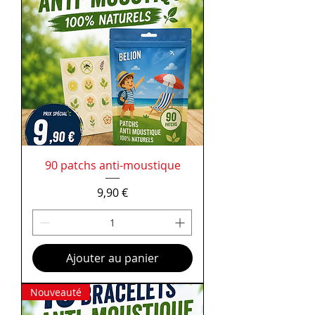
90 patchs anti-moustique
Prix
9,90 €
Ajouter au panier
Nouveauté