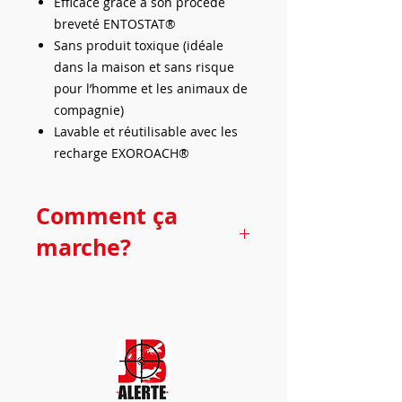
Efficace grâce à son procédé
breveté ENTOSTAT®
Sans produit toxique (idéale
dans la maison et sans risque
pour l’homme et les animaux de
compagnie)
Lavable et réutilisable avec les
recharge EXOROACH®
Comment ça
marche?
Le leurre alimentaire qui imprègne
la plaque de glu attire les blattes,
une fois dans le piège, elles
traverseront la zone recouverte de
la poudre ENTOSTAT® brevetée.
Cette poudre est faite de cire
naturelle provenant de certaines