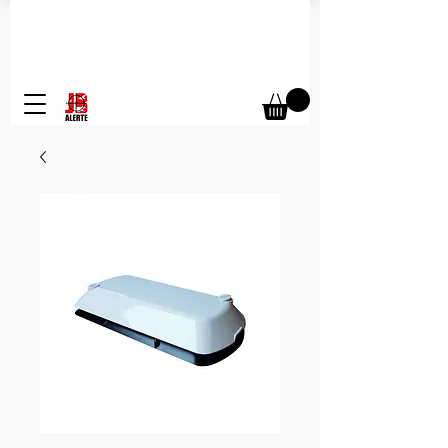
Secteur Gironde - 16 - 47 - 40 :
07 69 29 51 78
Secteur Dordogne :
07 72 11 79 85
Secteur Charente-Maritime :
06 81 48 33 29