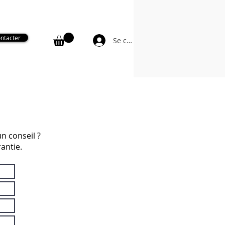
Secteur Charente-Maritime : 06 81 48 33 29
ntacter
Se connecter
ge de monument funéraire
More
n conseil ?
antie.