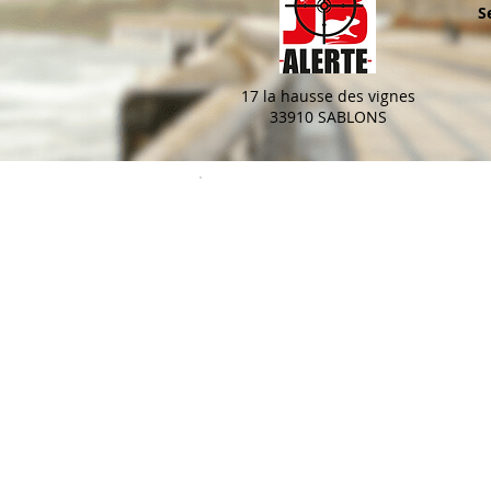
S
17 la hausse des vignes
33910 SABLONS