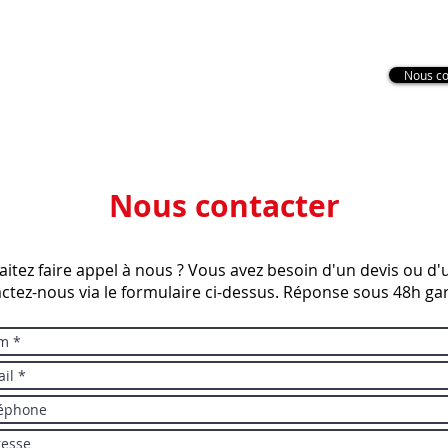
Secteur Dordogne : 07 72 11 79
85
Nous co
Nettoyage de toiture
Nettoyage de façade
Nettoya
Nous contacter
itez faire appel à nous ? Vous avez besoin d'un devis ou d'u
ctez-nous via le formulaire ci-dessus. Réponse sous 48h gar