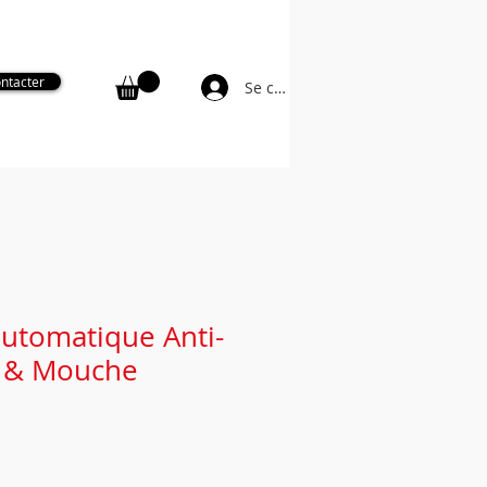
Secteur Charente-Maritime : 06 81 48 33 29
ntacter
Se connecter
ge de monument funéraire
More
automatique Anti-
 & Mouche