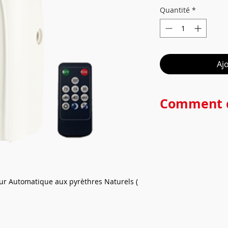
Quantité
*
Aj
Comment 
Une fois programm
fonction du volume d
nuisances, le diffu
sans avoir besoin d
Les pyrèthres conte
avec le diffuseur on
eur Automatique aux pyrèthres Naturels (
contre les moustiqu
substance naturelle 
Efficacité longue du
Un flacon de répuls