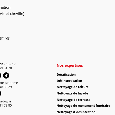
protection de 2 mo
mation
basse quotidienne.
is et cheville)
èthres
de - 16 - 17
Nos expertises
 29 51 78
Dératisation
Désinsectisation
nte-Maritime
 48 33 29
Nettoyage de toiture
Nettoyage de façade
Nettoyage de terrasse
ordogne
 11 79 85
Nettoyage de monument funéraire
Nettoyage & désinfection