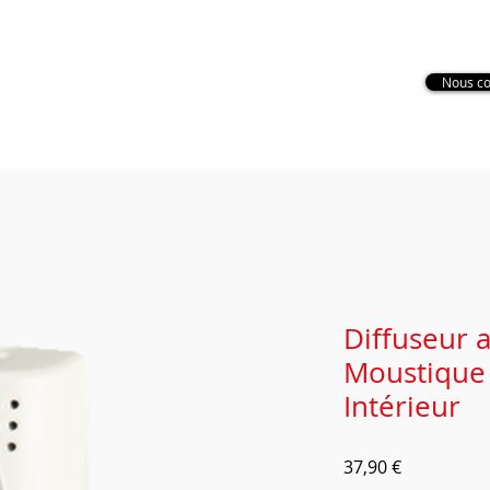
Secteur Dordogne : 07 72 11 79
85
Nous co
Nettoyage de toiture
Nettoyage de façade
Nettoya
Diffuseur 
Moustique
Intérieur
Prix
37,90 €