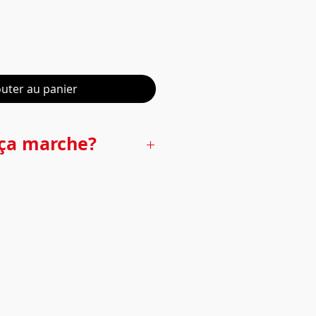
outer au panier
ça marche?
é avec sa télécommande en
e la pièce et de l’intensité des
seur automatique vous protègera
e vous en occuper.
nu dans le spray compatible
t des propriétés répulsives
es. Le pyrèthre est une
extraite des fleurs de pyrèthre.
rée.
if à base de pyrèthre assure une