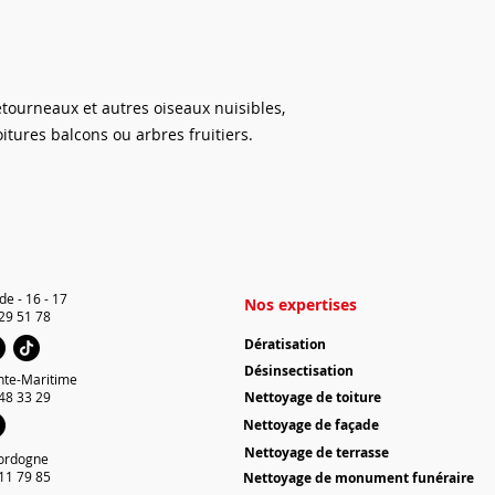
extérieur. ( Il peut 
utilisé. Il n’y a 
les cas où l’on veut 
animaux non-cible
sauvage d’un point d
prix en font un pro
plusieurs années.
étourneaux et autres oiseaux nuisibles,
itures balcons ou arbres fruitiers.
de - 16 - 17
Nos expertises
 29 51 78
Dératisation
Désinsectisation
nte-Maritime
 48 33 29
Nettoyage de toiture
Nettoyage de façade
Nettoyage de terrasse
ordogne
 11 79 85
Nettoyage de monument funéraire