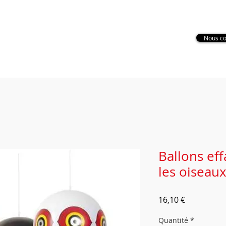
Secteur Dordogne : 07 72 11 79
85
Nous co
Nettoyage de toiture
Nettoyage de façade
Nettoya
Ballons ef
les oiseau
Prix
16,10 €
Quantité
*