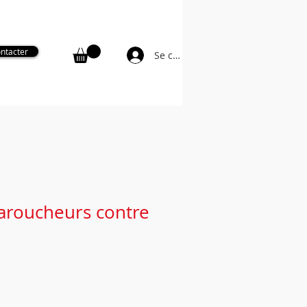
Secteur Charente-Maritime : 06 81 48 33 29
ntacter
Se connecter
ge de monument funéraire
More
faroucheurs contre
x