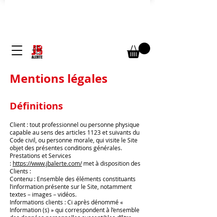
Secteur Gironde - 16 - 47 - 40 :
07 69 29 51 78
Secteur Dordogne :
07 72 11 79 85
Secteur Charente-Maritime :
06 81 48 33 29
Mentions légales
Définitions
Client : tout professionnel ou personne physique
capable au sens des articles 1123 et suivants du
Code civil, ou personne morale, qui visite le Site
objet des présentes conditions générales.
Prestations et Services
:
https://www.jbalerte.com/
met à disposition des
Clients :
Contenu : Ensemble des éléments constituants
l’information présente sur le Site, notamment
textes – images – vidéos.
Informations clients : Ci après dénommé «
Information (s) » qui correspondent à l’ensemble