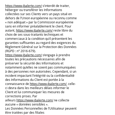
https://www.jbalerte.com/
s’interdit de traiter,
héberger ou transférer les Informations
collectées sur ses Clients vers un pays situé en
dehors de l’Union européenne ou reconnu comme
« non adéquat » par la Commission européenne
sans en informer préalablement le client. Pour
autant,
https://www.jbalerte.com/
reste libre du
choix de ses sous-traitants techniques et
commerciaux à la condition qu’il présentent les
garanties suffisantes au regard des exigences du
Règlement Général sur la Protection des Données
(RGPD : n°
2016-679)
.
https://www.jbalerte.com/
s’engage à prendre
toutes les précautions nécessaires afin de
préserver la sécurité des Informations et
notamment qu’elles ne soient pas communiquées
à des personnes non autorisées. Cependant, si un
incident impactant l’intégrité ou la confidentialité
des Informations du Client est portée à la
connaissance de
https://www.jbalerte.com/
, celle-
ci devra dans les meilleurs délais informer le
Client et lui communiquer les mesures de
corrections prises. Par
ailleurs
https://www.jbalerte.com/
ne collecte
aucune « données sensibles ».
Les Données Personnelles de l’Utilisateur peuvent
être traitées par des filiales