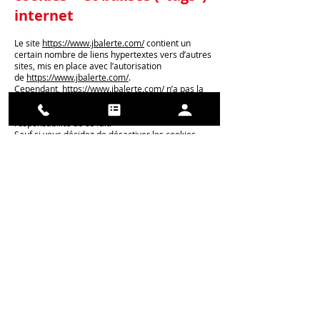
internet
Le site
https://www.jbalerte.com/
contient un
certain nombre de liens hypertextes vers d’autres
sites, mis en place avec l’autorisation
de
https://www.jbalerte.com/
.
Cependant,
https://www.jbalerte.com/
n’a pas la
possibilité de vérifier le contenu des sites ainsi
visités, et n’assumera en conséquence aucune
responsabilité de ce fait.
Sauf si vous décidez de désactiver les cookies,
vous acceptez que le site puisse les utiliser. Vous
pouvez à tout moment désactiver ces cookies et
ce gratuitement à partir des possibilités de
désactivation qui vous sont offertes et rappelées
ci-après, sachant que cela peut réduire ou
empêcher l’accessibilité à tout ou partie des
Services proposés par le site.
9.1. « COOKIES »
Un « cookie » est un petit fichier d’information
envoyé sur le navigateur de l’Utilisateur et
enregistré au sein du terminal de l’Utilisateur (ex :
ordinateur, smartphone), (ci-après « Cookies »).
Ce fichier comprend des informations telles que le
nom de domaine de l’Utilisateur, le fournisseur