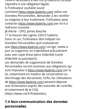
s’avère nécessaire à des fins probatoires ou pour
répondre à une obligation légale.
Si l’Utilisateur souhaite savoir
comment
https://www.jbalerte.com/
utilise ses
Données Personnelles, demander à les rectifier
ou s’oppose à leur traitement, l’Utilisateur peut
contacter
https://www.jbalerte.com/
par écrit à
l’adresse suivante :
JB Alerte – DPO, James Bauche
17 la hausse des vignes 33910 Sablons.
Dans ce cas, l’Utilisateur doit indiquer les
Données Personnelles qu’il souhaiterait
que
https://www.jbalerte.com/
corrige, mette à
jour ou supprime, en s’identifiant précisément
avec une copie d’une pièce d’identité (carte
d’identité ou passeport).
Les demandes de suppression de Données
Personnelles seront soumises aux obligations qui
sont imposées à
https://www.jbalerte.com/
par la
loi, notamment en matière de conservation ou
d’archivage des documents. Enfin, les Utilisateurs
de
https://www.jbalerte.com/
peuvent déposer
une réclamation auprès des autorités de contrôle,
et notamment de la CNIL
(
https://www.cnil.fr/fr/plaintes).
7.4 Non-communication des données
personnelles