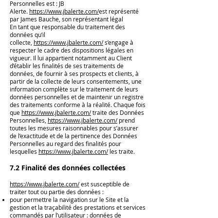
Personnelles est : JB
Alerte.
https://www.jbalerte.com/
est représenté
par James Bauche, son représentant légal
En tant que responsable du traitement des
données qu’il
collecte,
https://www.jbalerte.com/
s’engage à
respecter le cadre des dispositions légales en
vigueur. Il lui appartient notamment au Client
d’établir les finalités de ses traitements de
données, de fournir à ses prospects et clients, à
partir de la collecte de leurs consentements, une
information complète sur le traitement de leurs
données personnelles et de maintenir un registre
des traitements conforme à la réalité. Chaque fois
que
https://www.jbalerte.com/
traite des Données
Personnelles,
https://www.jbalerte.com/
prend
toutes les mesures raisonnables pour s’assurer
de l’exactitude et de la pertinence des Données
Personnelles au regard des finalités pour
lesquelles
https://www.jbalerte.com/
les traite.
7.2 Finalité des données collectées
https://www.jbalerte.com/
est susceptible de
traiter tout ou partie des données :
pour permettre la navigation sur le Site et la
gestion et la traçabilité des prestations et services
commandés par l’utilisateur : données de